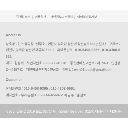
캠핑장소개
이용약관
개인정보보호정책
이메일수집거부
About Us
상호명 : 원스 캠핑장 신주소 : 인천시 강화군 삼산면 삼산남로604번길 37 구주소 :
인천시 강화군 삼산면 매음리 544-1 휴대폰번호 :
010-6408-9365 , 010-4308-6
661
대표 : 원상희 사업자번호 :
통신판매신고번호 : 제 2021 - 인천강
898-11-01101
화 - 0197 호 개인정보책임자 : 원상희 이메일 :
wsh01.cool@gmail.com
Customer
휴대폰번호 :
010-6408-9365 , 010-4308-6661
계좌번호 :
우리은행
1002-144-456072
예금주 : 원상희
Copyright(c)
원스 캠핑장
호스팅 제공자 : 카페24(주)
2019
All Rights Reserved.